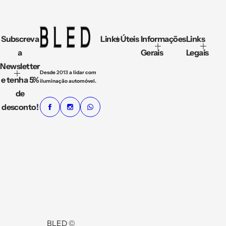
Subscreva
Links Úteis
Informações
Links
a
Gerais
Legais
Newsletter
Desde
2013
a lidar com
e tenha 5%
iluminação automóvel.
de
desconto!
BLED ©