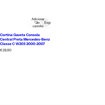
Adicionar
ao
Esgotado
carrinho
Cortina Gaveta Consola
Central Preta Mercedes-Benz
Classe C W203 2000-2007
P
€28,90
r
e
ç
o
n
o
r
m
a
l