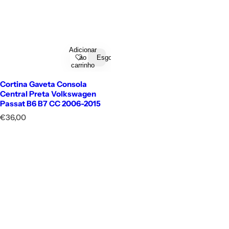
Adicionar
ao
Esgotado
carrinho
Cortina Gaveta Consola
Central Preta Volkswagen
Passat B6 B7 CC 2006-2015
P
€36,00
r
e
ç
o
n
o
r
m
a
l