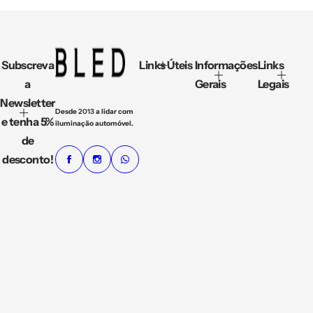
Subscreva
Links Úteis
Informações
Links
a
Gerais
Legais
Newsletter
Desde
2013
a lidar com
e tenha 5%
iluminação automóvel.
de
desconto!