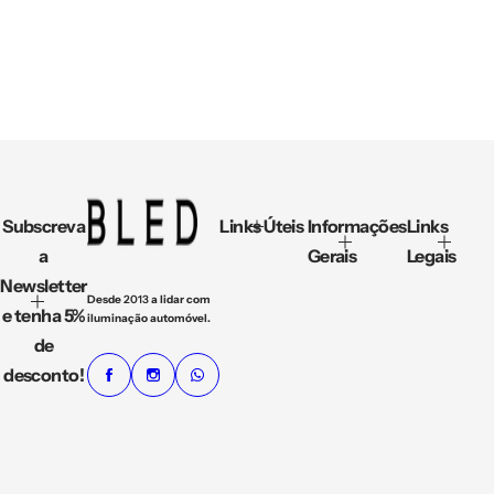
o
r
m
a
l
Subscreva
Links Úteis
Informações
Links
a
Gerais
Legais
Newsletter
Desde
2013
a lidar com
e tenha 5%
iluminação automóvel.
de
desconto!