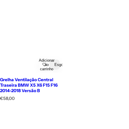
Adicionar
ao
Esgotado
carrinho
Grelha Ventilação Central
Traseira BMW X5 X6 F15 F16
2014-2018 Versão B
P
€58,00
r
e
ç
o
n