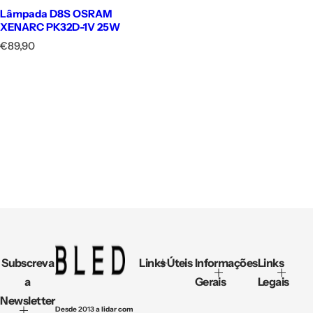
Lâmpada D8S OSRAM
XENARC PK32D-1V 25W
P
€89,90
r
e
ç
o
n
o
r
m
a
l
Subscreva
Links Úteis
Informações
Links
a
Gerais
Legais
Newsletter
Desde
2013
a lidar com