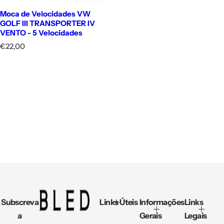
Moca de Velocidades VW
GOLF III TRANSPORTER IV
VENTO - 5 Velocidades
P
€22,00
r
e
ç
o
n
o
r
m
a
l
Subscreva
Links Úteis
Informações
Links
a
Gerais
Legais