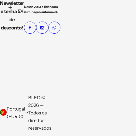
Newsletter
Desde
2013
a lidar com
e tenha 5%
iluminação automóvel.
de
desconto!
BLED ©
2026 —
Portugal
Todos os
(EUR €)
direitos
reservados