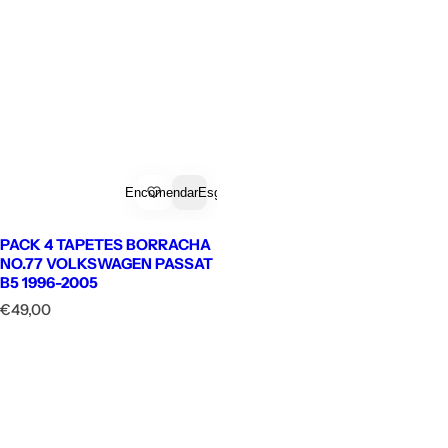
Encomendar
Esgotado
PACK 4 TAPETES BORRACHA
NO.77 VOLKSWAGEN PASSAT
B5 1996-2005
P
€49,00
r
e
ç
o
n
o
r