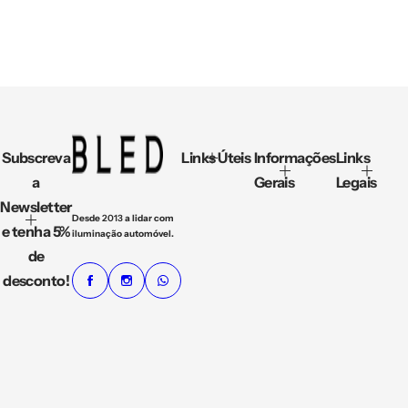
m
a
l
Subscreva
Links Úteis
Informações
Links
a
Gerais
Legais
Newsletter
Desde
2013
a lidar com
e tenha 5%
iluminação automóvel.
de
desconto!