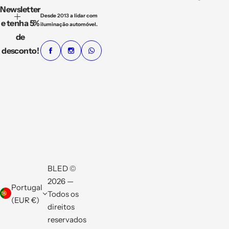
Newsletter
Desde
2013
a lidar com
e tenha 5%
iluminação automóvel.
de
desconto!
BLED ©
2026 —
Portugal
Todos os
(EUR €)
direitos
reservados