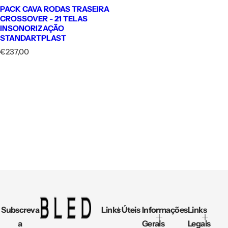
PACK CAVA RODAS TRASEIRA
CROSSOVER - 21 TELAS
INSONORIZAÇÃO
STANDARTPLAST
P
€237,00
r
e
ç
o
n
o
r
m
a
l
Subscreva
Links Úteis
Informações
Links
a
Gerais
Legais