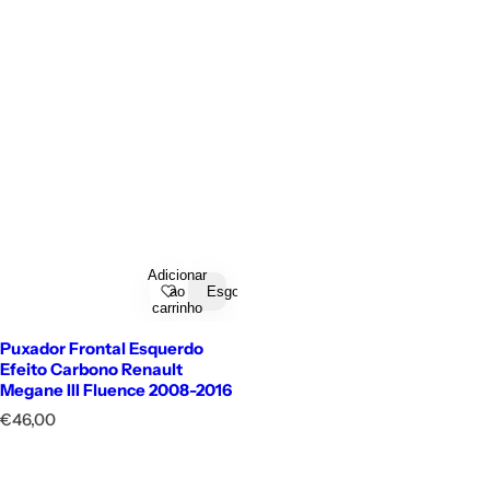
Adicionar
ao
Esgotado
carrinho
Puxador Frontal Esquerdo
Efeito Carbono Renault
Megane III Fluence 2008-2016
P
€46,00
r
e
ç