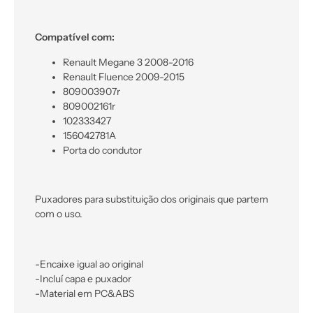
Compatível com:
Renault Megane 3 2008-2016
Renault Fluence 2009-2015
809003907r
809002161r
102333427
156042781A
Porta do condutor
Puxadores para substituição dos originais que partem
com o uso.
-Encaixe igual ao original
-Incluí capa e puxador
-Material em PC&ABS