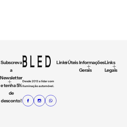
n
o
r
m
a
l
Subscreva
Links Úteis
Informações
Links
a
Gerais
Legais
Newsletter
Desde
2013
a lidar com
e tenha 5%
iluminação automóvel.
de
desconto!