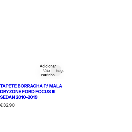
Adicionar
ao
Esgotado
carrinho
TAPETE BORRACHA P/ MALA
DRYZONE FORD FOCUS III
SEDAN 2010-2019
P
€32,90
r
e
ç
o