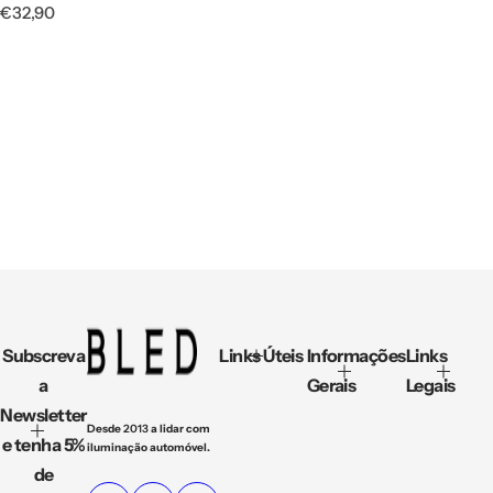
P
€32,90
r
e
ç
o
n
o
r
m
a
l
Subscreva
Links Úteis
Informações
Links
a
Gerais
Legais
Newsletter
Desde
2013
a lidar com
e tenha 5%
iluminação automóvel.
de