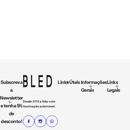
Subscreva
Links Úteis
Informações
Links
a
Gerais
Legais
Newsletter
Desde
2013
a lidar com
e tenha 5%
iluminação automóvel.
de
desconto!